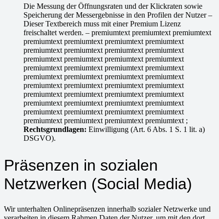
Die Messung der Öffnungsraten und der Klickraten sowie
Speicherung der Messergebnisse in den Profilen der Nutzer
–
Dieser Textbereich muss mit einer Premium Lizenz
freischaltet werden. – premiumtext premiumtext premiumtext
premiumtext premiumtext premiumtext premiumtext
premiumtext premiumtext premiumtext premiumtext
premiumtext premiumtext premiumtext premiumtext
premiumtext premiumtext premiumtext premiumtext
premiumtext premiumtext premiumtext premiumtext
premiumtext premiumtext premiumtext premiumtext
premiumtext premiumtext premiumtext premiumtext
premiumtext premiumtext premiumtext premiumtext
premiumtext premiumtext premiumtext premiumtext
premiumtext premiumtext premiumtext premiumtext
;
Rechtsgrundlagen:
Einwilligung (Art. 6 Abs. 1 S. 1 lit. a)
DSGVO).
Präsenzen in sozialen
Netzwerken (Social Media)
Wir unterhalten Onlinepräsenzen innerhalb sozialer Netzwerke und
verarbeiten in diesem Rahmen Daten der Nutzer, um mit den dort