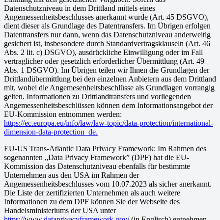
Datenschutzniveau in dem Drittland mittels eines
Angemessenheitsbeschlusses anerkannt wurde (Art. 45 DSGVO),
dient dieser als Grundlage des Datentransfers. Im Übrigen erfolgen
Datentransfers nur dann, wenn das Datenschutzniveau anderweitig
gesichert ist, insbesondere durch Standardvertragsklauseln (Art. 46
Abs. 2 lit. c) DSGVO), ausdrückliche Einwilligung oder im Fall
vertraglicher oder gesetzlich erforderlicher Übermittlung (Art. 49
Abs. 1 DSGVO). Im Übrigen teilen wir Ihnen die Grundlagen der
Drittlandübermittlung bei den einzelnen Anbietern aus dem Drittland
mit, wobei die Angemesenheitsbeschlüsse als Grundlagen vorrangig
gelten. Informationen zu Drittlandtransfers und vorliegenden
Angemessenheitsbeschlüssen können dem Informationsangebot der
EU-Kommission entnommen werden:
https://ec.europa.eu/info/law/law-topic/data-protection/international-
dimension-data-protection_de.
EU-US Trans-Atlantic Data Privacy Framework: Im Rahmen des
sogenannten „Data Privacy Framework” (DPF) hat die EU-
Kommission das Datenschutzniveau ebenfalls für bestimmte
Unternehmen aus den USA im Rahmen der
Angemessenheitsbeschlusses vom 10.07.2023 als sicher anerkannt.
Die Liste der zertifizierten Unternehmen als auch weitere
Informationen zu dem DPF können Sie der Webseite des
Handelsministeriums der USA unter
https://www.dataprivacyframework.gov/
(in Englisch) entnehmen.